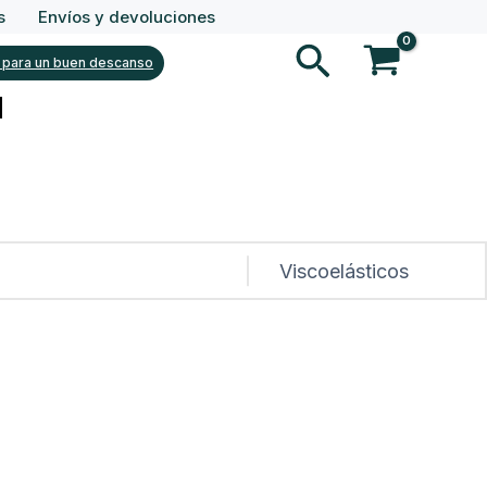
s
Envíos y devoluciones
Buscar
 para un buen descanso
%