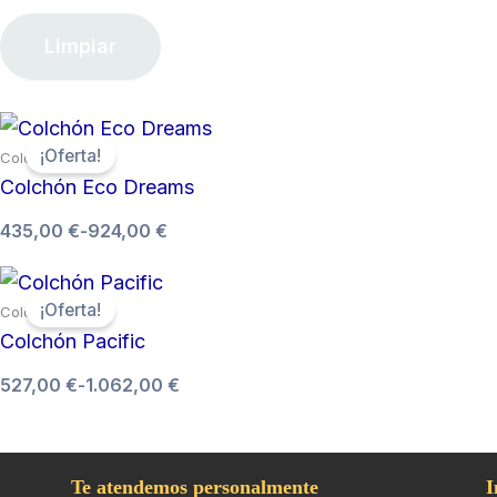
Limpiar
Rango
¡Oferta!
Colchones
de
Colchón Eco Dreams
precios:
desde
435,00
€
-
924,00
€
435,00 €
hasta
924,00 €
Rango
¡Oferta!
Colchones
de
Colchón Pacific
precios:
desde
527,00
€
-
1.062,00
€
527,00 €
hasta
1.062,00 €
Te atendemos personalmente
I