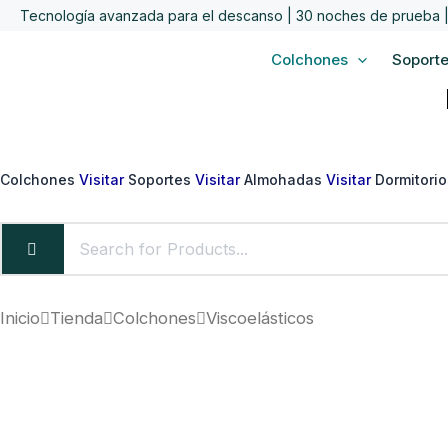
Ir
Tecnología avanzada para el descanso | 30 noches de prueba | 
al
Colchones
Soport
contenido
Colchones
Visitar
Soportes
Visitar
Almohadas
Visitar
Dormitori
Inicio
Tienda
Colchones
Viscoelásticos