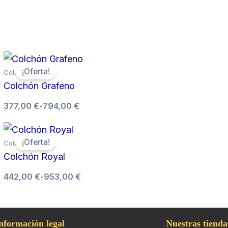
Rango
¡Oferta!
Colchones
de
Colchón Grafeno
precios:
desde
377,00
€
-
794,00
€
377,00 €
hasta
794,00 €
Rango
¡Oferta!
Colchones
de
Colchón Royal
precios:
desde
442,00
€
-
953,00
€
442,00 €
hasta
953,00 €
nformación legal
Nuestras tienda