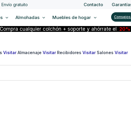
Contacto
Garantía
Envío gratuito
es
Almohadas
Muebles de hogar
Consejos
Compra cualquier colchón + soporte y ahórrate el
20
os
Visitar
Almacenaje
Visitar
Recibidores
Visitar
Salones
Visitar