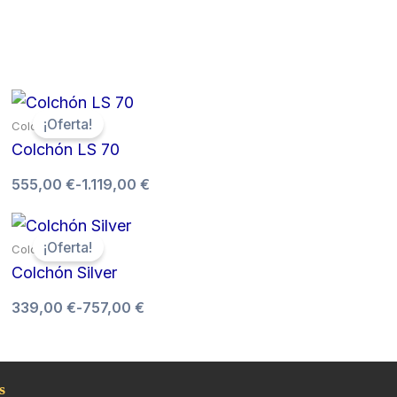
Rango
¡Oferta!
Colchones
de
Colchón LS 70
precios:
desde
555,00
€
-
1.119,00
€
555,00 €
hasta
1.119,00 €
Rango
¡Oferta!
Colchones
de
Colchón Silver
precios:
desde
339,00
€
-
757,00
€
339,00 €
hasta
757,00 €
s