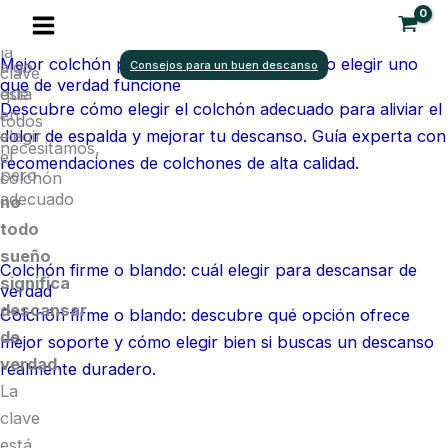
Descansa
Ir
Dormir
mejor:
al
es
la
Mejor colchón para dolor de espalda: cómo elegir uno
contenido
algo
Consejos para un buen descanso
clave
que de verdad funcione
está
que
Descubre cómo elegir el colchón adecuado para aliviar el
en
todos
elegir
dolor de espalda y mejorar tu descanso. Guía experta con
necesitamos,
el
recomendaciones de colchones de alta calidad.
pero
colchón
adecuado
no
todo
sueño
Colchón firme o blando: cuál elegir para descansar de
significa
verdad
descansar
Colchón firme o blando: descubre qué opción ofrece
de
mejor soporte y cómo elegir bien si buscas un descanso
verdad
.
realmente duradero.
La
clave
está