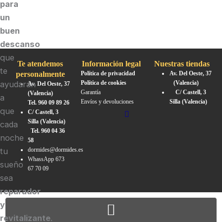
para
un
buen
descanso
que
Te atendemos
Información legal
Nuestras tiendas
te
personalmente
Política de privacidad
Av. Del Oeste, 37
ayudarán
Política de cookies
(Valencia)
Av. Del Oeste, 37
Garantía
C/ Castell, 3
(Valencia)
a
Envíos y devoluciones
Silla (Valencia)
Tel. 960 09 89 26
que
C/ Castell, 3
Silla (Valencia)
cada
Tel. 960 04 36
noche
58
tu
dormides@dormides.es
WhassApp 673
sueño
67 70 09
sea
reparador
y
revitalizante
.