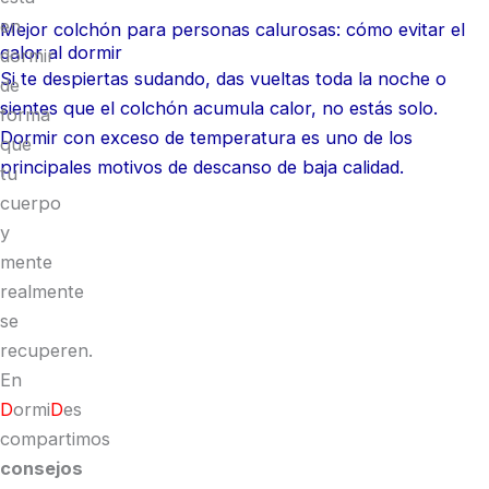
en
Mejor colchón para personas calurosas: cómo evitar el
calor al dormir
dormir
Si te despiertas sudando, das vueltas toda la noche o
de
sientes que el colchón acumula calor, no estás solo.
forma
Dormir con exceso de temperatura es uno de los
que
principales motivos de descanso de baja calidad.
tu
cuerpo
y
mente
realmente
se
recuperen.
En
D
ormi
D
es
compartimos
consejos