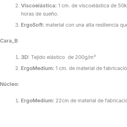
Viscoelástica:
1 cm. de viscoelástica de 50
horas de sueño.
ErgoSoft
:
material con una alta resiliencia q
Cara_B
3D
:
Tejido elástico de 200g/m²
ErgoMedium
:
1 cm. de material de fabricaci
Núcleo:
Ergo
Medium
:
22cm de material de fabricaci