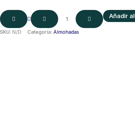
precios:
desde
Añadir al
46,00 €
SKU:
N/D
Categoría:
Almohadas
hasta
76,00 €