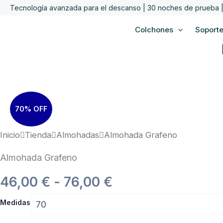
Ir
Tecnología avanzada para el descanso | 30 noches de prueba | 
al
Colchones
Soport
contenido
70% OFF
Inicio
Tienda
Almohadas
Almohada Grafeno
Almohada Grafeno
Rango
46,00
€
-
76,00
€
Almohada
de
Medidas
Grafeno
cantidad