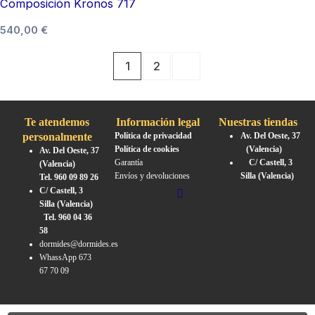
Composición Kronos 717
múltiples
en
original
actual
era:
es:
variantes.
la
540,00
€
720,00 €.
540,00 €.
Las
página
opciones
de
1
2
se
producto
pueden
elegir
Te atendemos
Información legal
Nuestras tiendas
personalmente
Política de privacidad
Av. Del Oeste, 37
en
Política de cookies
(Valencia)
Av. Del Oeste, 37
la
Garantía
C/ Castell, 3
(Valencia)
Envíos y devoluciones
Silla (Valencia)
página
Tel. 960 09 89 26
C/ Castell, 3
de
Silla (Valencia)
producto
Tel. 960 04 36
58
dormides@dormides.es
WhassApp 673
67 70 09