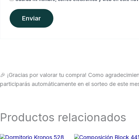
🎉 ¡Gracias por valorar tu compra! Como agradecimien
participarás automáticamente en el sorteo de este me
Productos relacionados
Rango
El
El
Este
Este