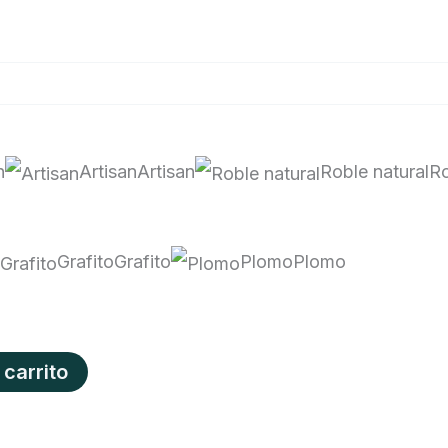
n
Artisan
Artisan
Roble natural
Ro
Grafito
Grafito
Plomo
Plomo
 carrito