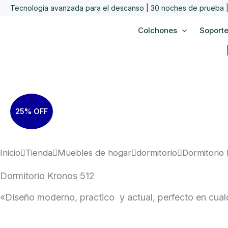
Ir
Tecnología avanzada para el descanso | 30 noches de prueba | 
al
Colchones
Soport
contenido
25% OFF
Inicio
Tienda
Muebles de hogar
dormitorio
Dormitorio
Dormitorio Kronos 512
«Diseño moderno, practico y actual, perfecto en cualq