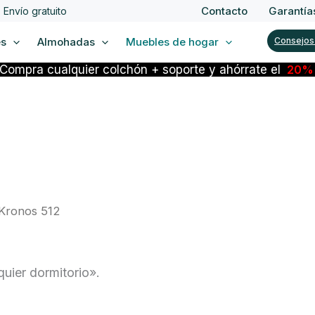
Contacto
Garantía
Envío gratuito
es
Almohadas
Muebles de hogar
Consejos
Compra cualquier colchón + soporte y ahórrate el
20
 Kronos 512
uier dormitorio».