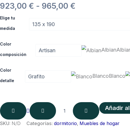
Rango
923,00
€
-
965,00
€
Dormitorio
de
Elige tu
Kronos
512
medida
precios:
cantidad
desde
Color
Albian
Albia
composición
923,00 €
hasta
Color
Blanco
Blanco
965,00 €
detalle
Añadir al
SKU:
N/D
Categorías:
dormitorio
,
Muebles de hogar