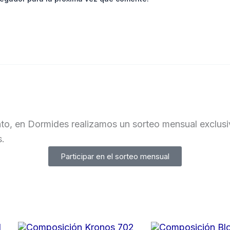
to, en Dormides realizamos un sorteo mensual exclusiv
s.
Participar en el sorteo mensual
El
El
El
El
Este
Este