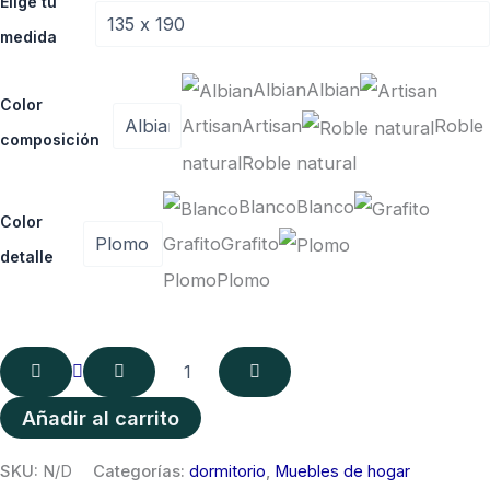
de
Elige tu
Kronos
medida
505
precios:
cantidad
desde
Albian
Albian
Color
Artisan
Artisan
Roble
923,00 €
composición
natural
Roble natural
hasta
Blanco
Blanco
965,00 €
Color
Grafito
Grafito
detalle
Plomo
Plomo
Añadir al carrito
SKU:
N/D
Categorías:
dormitorio
,
Muebles de hogar