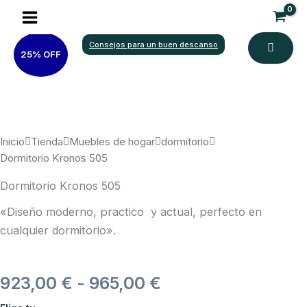
Ir
al
contenido
Consejos para un buen descanso
25% OFF
Inicio
Tienda
Muebles de hogar
dormitorio
Dormitorio Kronos 505
Dormitorio Kronos 505
«Diseño moderno, practico y actual, perfecto en
cualquier dormitorio».
Rango
923,00
€
-
965,00
€
Dormitorio