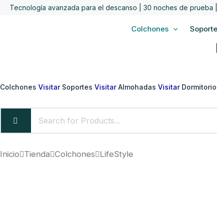
Ir
Tecnología avanzada para el descanso | 30 noches de prueba | 
al
Colchones
Soport
contenido
Colchones
Visitar
Soportes
Visitar
Almohadas
Visitar
Dormitori
Inicio
Tienda
Colchones
LifeStyle