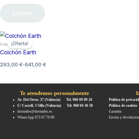
Limpiar
Rango
¡Oferta!
Colchones
de
Colchón Earth
precios:
desde
293,00
€
-
641,00
€
293,00 €
hasta
641,00 €
Te atendemos personalmente
I
Av. Del Oeste, 37 (Valencia) Tel. 960 09 89 26
Política de privaci
C/ Castell, 3 Silla (Valencia) Tel. 960 04 36 58
Política de cookies
dormides@dormides.es
Garantía
WhassApp 673 67 70 09
Envíos y devolucion