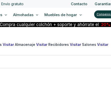
Contacto
Garantía
Envío gratuito
es
Almohadas
Muebles de hogar
Consejos
Compra cualquier colchón + soporte y ahórrate el
20
os
Visitar
Almacenaje
Visitar
Recibidores
Visitar
Salones
Visitar