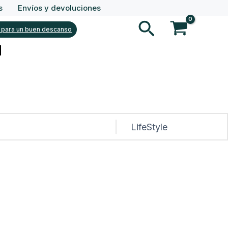
s
Envíos y devoluciones
Buscar
 para un buen descanso
%