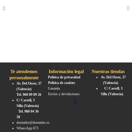
395,00 €
570,00 €
198,
múltiples
múltiples
múlt
hasta
hasta
hast
variantes.
variantes.
vari
855,00 €
1.253,00 €
372,
Las
Las
Las
opciones
opciones
opci
se
se
se
pueden
pueden
pue
elegir
elegir
elegi
en
en
en
la
la
la
Te atendemos
Información legal
Nuestras tiendas
página
página
pági
personalmente
Política de privacidad
Av. Del Oeste, 37
de
de
de
Política de cookies
(Valencia)
Av. Del Oeste, 37
Garantía
C/ Castell, 3
(Valencia)
producto
producto
prod
Envíos y devoluciones
Silla (Valencia)
Tel. 960 09 89 26
C/ Castell, 3
Silla (Valencia)
Tel. 960 04 36
58
dormides@dormides.es
WhassApp 673