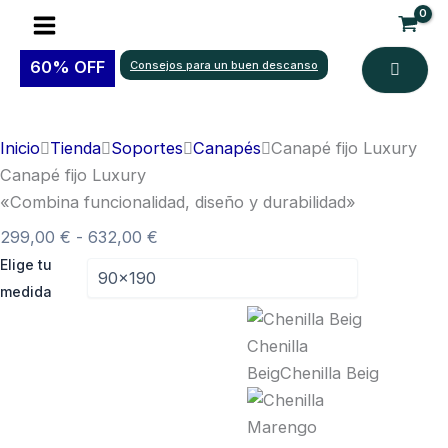
Ir
al
contenido
60% OFF
Consejos para un buen descanso
Inicio
Tienda
Soportes
Canapés
Canapé fijo Luxury
Canapé fijo Luxury
«Combina funcionalidad, diseño y durabilidad»
Rango
299,00
€
-
632,00
€
Canapé
de
Elige tu
fijo
precios:
medida
Luxury
desde
cantidad
299,00 €
Chenilla
hasta
Beig
Chenilla Beig
632,00 €