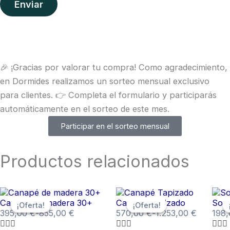
🎉 ¡Gracias por valorar tu compra! Como agradecimiento,
en Dormides realizamos un sorteo mensual exclusivo
para clientes. 👉 Completa el formulario y participarás
automáticamente en el sorteo de este mes.
Participar en el sorteo mensual
Productos relacionados
Rango
Rango
Ran
Este
Este
Este
de
de
de
Canapé de madera 30+
Canapé Tapizado
Somi
¡Oferta!
¡Oferta!
¡Oferta!
¡Oferta!
producto
producto
prod
precios:
precios:
prec
395,00
€
-
855,00
€
570,00
€
-
1.253,00
€
198
tiene
tiene
tien
desde
desde
desd